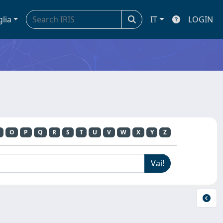
glia
IT
LOGIN
O
P
Q
R
S
T
U
V
W
X
Y
Z