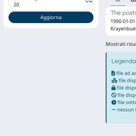
The posts
1990-01-01 
Krayenbueh
Mostrati risul
Legenda
file ad 
file dis
file disp
file disp
file sot
nessun f