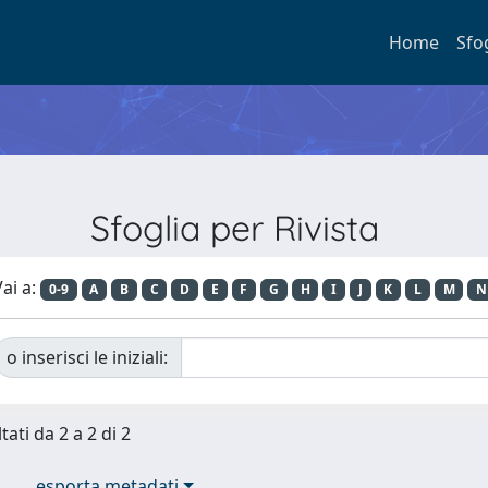
Home
Sfo
Sfoglia per Rivista
ai a:
0-9
A
B
C
D
E
F
G
H
I
J
K
L
M
N
o inserisci le iniziali:
tati da 2 a 2 di 2
esporta metadati