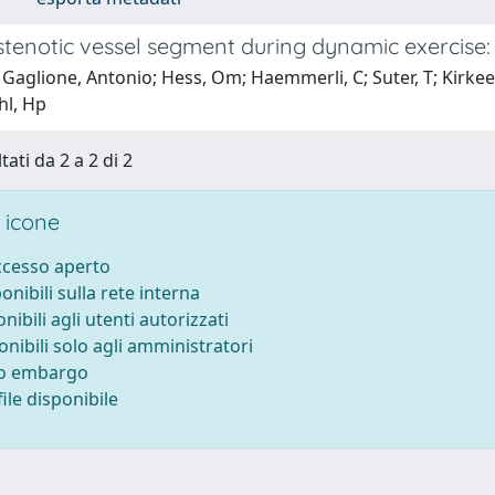
tenotic vessel segment during dynamic exercise: e
Gaglione, Antonio; Hess, Om; Haemmerli, C; Suter, T; Kirkeei
l, Hp
tati da 2 a 2 di 2
 icone
accesso aperto
ponibili sulla rete interna
onibili agli utenti autorizzati
onibili solo agli amministratori
to embargo
ile disponibile