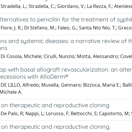
tradella, L.; Stradella, C.; Giordano, V.; La Rezza, F.; Ateniese
lternatives to penicillin for the treatment of syp
iore, J. R.; Di Stefano, M.; Faleo, G.; Santa Nto Nio, T.; Greco,
ons and systemic diseases: a narrative review of
ons
Di Cosola, Michele; Cirulli, Nunzio; Motta, Alessandro; Covel
lap with basal allograft revascularization: an altern
recessions with AlloDerm®
DE LILLO, Alfredo; Musella, Gennaro; Bizzoca, Maria E.; Balli
Michele A.
on therapeutic and reproductive cloning
De Palo, R; Nappi, L; Lorusso, F; Bettocchi, S; Capotorto, M; 
on therapeutic and reproductive cloning.