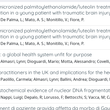
micronized palmitoylethanolamide/luteolin treat
ation in a young patient with traumatic brain injur
e Palma, L.; Mato, A. S.; Monitillo, V.; Fiore, P.
micronized palmitoylethanolamide/luteolin treat
ation in a young patient with traumatic brain injur
e Palma, L.; Mato, A. S.; Monitillo, V.; Fiore, P.
 a global health system unfit for purpose
Almasri, Lynn; Dioguardi, Mario; Motta, Alessandro; Covelli, 
ractitioners in the UK and implications for the h
Paolillo, Carmela; Almasri, Lynn; Ballini, Andrea; Dioguardi,
tochemical evidence of nuclear DNA fragmentation
Nappi, Luigi; Depalo, R; Lorusso, F; Bettocchi, S; Vacca, M; 
nt di paziente gravida affetta da morbo di Gau