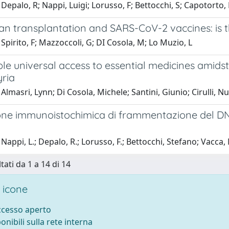
Depalo, R; Nappi, Luigi; Lorusso, F; Bettocchi, S; Capotorto, 
an transplantation and SARS-CoV-2 vaccines: is t
Spirito, F; Mazzoccoli, G; DI Cosola, M; Lo Muzio, L
le universal access to essential medicines amidst
yria
Almasri, Lynn; Di Cosola, Michele; Santini, Giunio; Cirulli, Nu
ne immunoistochimica di frammentazione del DNA n
Nappi, L.; Depalo, R.; Lorusso, F.; Bettocchi, Stefano; Vacca, 
tati da 1 a 14 di 14
 icone
accesso aperto
ponibili sulla rete interna