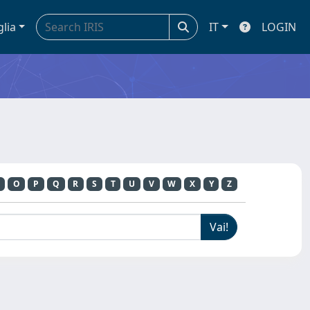
glia
IT
LOGIN
O
P
Q
R
S
T
U
V
W
X
Y
Z