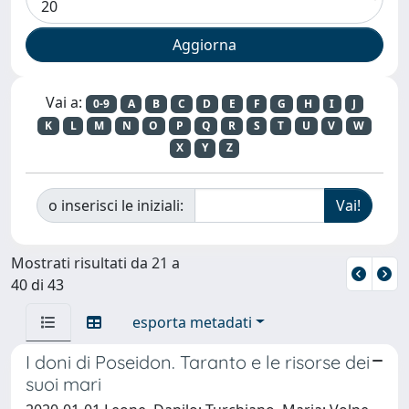
Vai a:
0-9
A
B
C
D
E
F
G
H
I
J
K
L
M
N
O
P
Q
R
S
T
U
V
W
X
Y
Z
o inserisci le iniziali:
Mostrati risultati da 21 a
40 di 43
esporta metadati
I doni di Poseidon. Taranto e le risorse dei
suoi mari