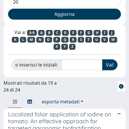
Vai a:
0-9
A
B
C
D
E
F
G
H
I
J
K
L
M
N
O
P
Q
R
S
T
U
V
W
X
Y
Z
o inserisci le iniziali:
Mostrati risultati da 19 a
24 di 24
esporta metadati
Localized foliar application of iodine on
tomato: An effective approach for
targeted agronomic biofortification