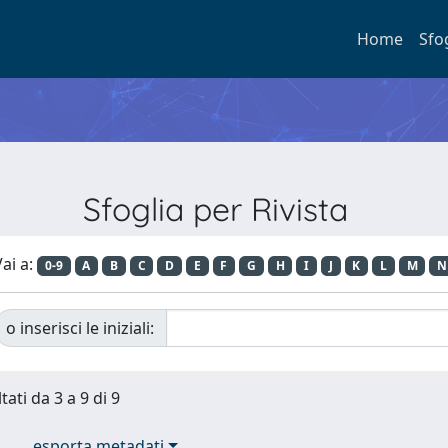
Home
Sfo
Sfoglia per Rivista
ai a:
0-9
A
B
C
D
E
F
G
H
I
J
K
L
M
N
o inserisci le iniziali:
tati da 3 a 9 di 9
esporta metadati