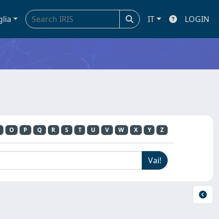
glia
IT
LOGIN
O
P
Q
R
S
T
U
V
W
X
Y
Z