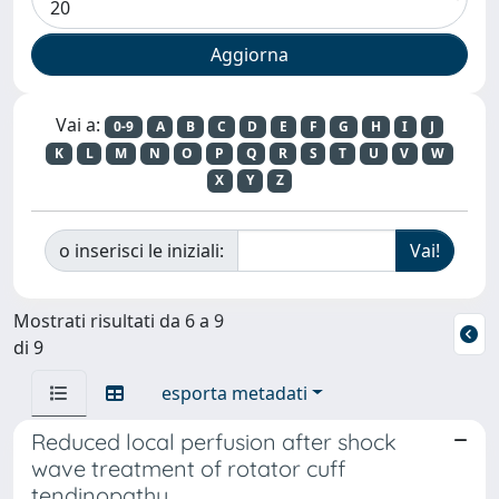
Vai a:
0-9
A
B
C
D
E
F
G
H
I
J
K
L
M
N
O
P
Q
R
S
T
U
V
W
X
Y
Z
o inserisci le iniziali:
Mostrati risultati da 6 a 9
di 9
esporta metadati
Reduced local perfusion after shock
wave treatment of rotator cuff
tendinopathy