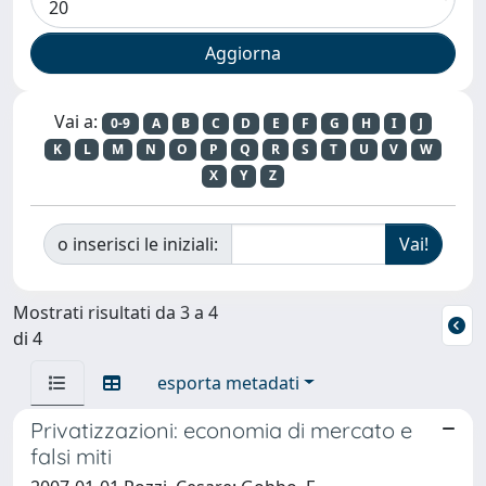
Vai a:
0-9
A
B
C
D
E
F
G
H
I
J
K
L
M
N
O
P
Q
R
S
T
U
V
W
X
Y
Z
o inserisci le iniziali:
Mostrati risultati da 3 a 4
di 4
esporta metadati
Privatizzazioni: economia di mercato e
falsi miti