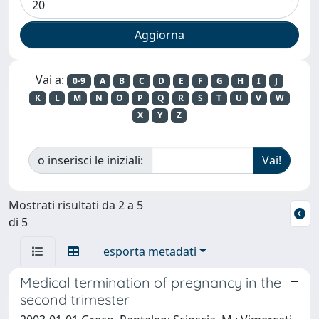
Vai a:
0-9
A
B
C
D
E
F
G
H
I
J
K
L
M
N
O
P
Q
R
S
T
U
V
W
X
Y
Z
o inserisci le iniziali:
Mostrati risultati da 2 a 5
di 5
esporta metadati
Medical termination of pregnancy in the
second trimester