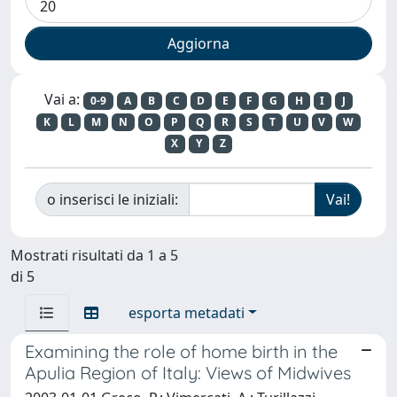
Vai a:
0-9
A
B
C
D
E
F
G
H
I
J
K
L
M
N
O
P
Q
R
S
T
U
V
W
X
Y
Z
o inserisci le iniziali:
Mostrati risultati da 1 a 5
di 5
esporta metadati
Examining the role of home birth in the
Apulia Region of Italy: Views of Midwives