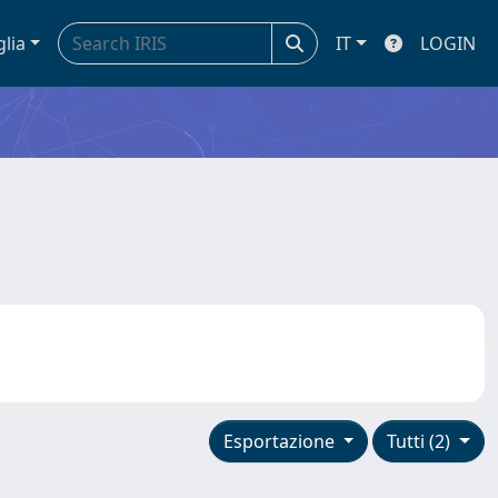
glia
IT
LOGIN
Esportazione
Tutti (2)