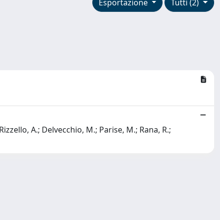
Esportazione
Tutti (2)
n
izzello, A.; Delvecchio, M.; Parise, M.; Rana, R.;