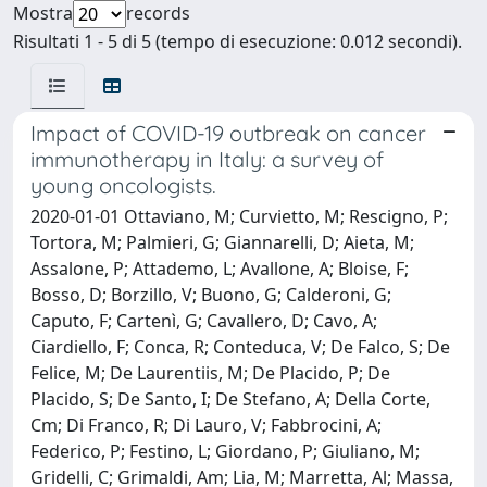
Mostra
records
Risultati 1 - 5 di 5 (tempo di esecuzione: 0.012 secondi).
Impact of COVID-19 outbreak on cancer
immunotherapy in Italy: a survey of
young oncologists.
2020-01-01 Ottaviano, M; Curvietto, M; Rescigno, P;
Tortora, M; Palmieri, G; Giannarelli, D; Aieta, M;
Assalone, P; Attademo, L; Avallone, A; Bloise, F;
Bosso, D; Borzillo, V; Buono, G; Calderoni, G;
Caputo, F; Cartenì, G; Cavallero, D; Cavo, A;
Ciardiello, F; Conca, R; Conteduca, V; De Falco, S; De
Felice, M; De Laurentiis, M; De Placido, P; De
Placido, S; De Santo, I; De Stefano, A; Della Corte,
Cm; Di Franco, R; Di Lauro, V; Fabbrocini, A;
Federico, P; Festino, L; Giordano, P; Giuliano, M;
Gridelli, C; Grimaldi, Am; Lia, M; Marretta, Al; Massa,