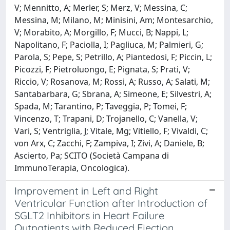
V; Mennitto, A; Merler, S; Merz, V; Messina, C;
Messina, M; Milano, M; Minisini, Am; Montesarchio,
V; Morabito, A; Morgillo, F; Mucci, B; Nappi, L;
Napolitano, F; Paciolla, I; Pagliuca, M; Palmieri, G;
Parola, S; Pepe, S; Petrillo, A; Piantedosi, F; Piccin, L;
Picozzi, F; Pietroluongo, E; Pignata, S; Prati, V;
Riccio, V; Rosanova, M; Rossi, A; Russo, A; Salati, M;
Santabarbara, G; Sbrana, A; Simeone, E; Silvestri, A;
Spada, M; Tarantino, P; Taveggia, P; Tomei, F;
Vincenzo, T; Trapani, D; Trojanello, C; Vanella, V;
Vari, S; Ventriglia, J; Vitale, Mg; Vitiello, F; Vivaldi, C;
von Arx, C; Zacchi, F; Zampiva, I; Zivi, A; Daniele, B;
Ascierto, Pa; SCITO (Società Campana di
ImmunoTerapia, Oncologica).
Improvement in Left and Right
Ventricular Function after Introduction of
SGLT2 Inhibitors in Heart Failure
Outpatients with Reduced Ejection