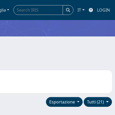
glia
IT
LOGIN
Esportazione
Tutti (21)