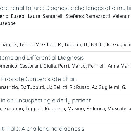
ere renal failure: Diagnostic challenges of a mu
o; Eusebi, Laura; Santarelli, Stefano; Ramazzotti, Valentin
Giuseppe
 D.; Testini, V.; Gifuni, R.; Tupputi, U.; Bellitti, R.; Gugliel
erns and Differential Diagnosis
enico; Castorani, Giulia; Perri, Marco; Pennelli, Anna Maria
Prostate Cancer: state of art
trizio, D.; Tupputi, U.; Bellitti, R.; Russo, A.; Guglielmi, G.
in an unsuspecting elderly patient
, Giacomo; Tupputi, Ruggiero; Masino, Federica; Muscatell
t male: A challenging diagnosis