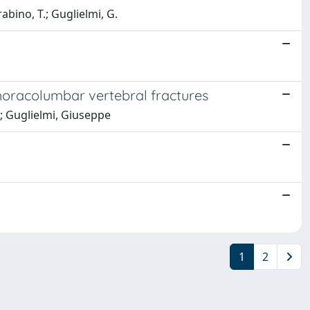
rabino, T.; Guglielmi, G.
thoracolumbar vertebral fractures
o; Guglielmi, Giuseppe
1
2