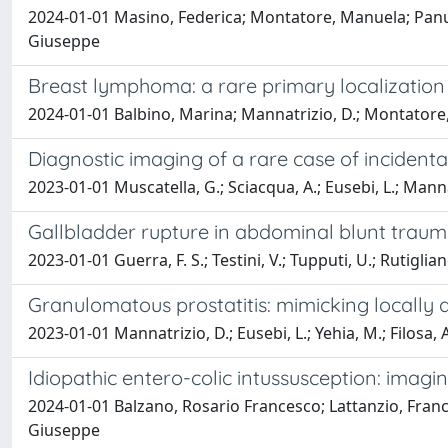
2024-01-01 Masino, Federica; Montatore, Manuela; Panun
Giuseppe
Breast lymphoma: a rare primary localization
2024-01-01 Balbino, Marina; Mannatrizio, D.; Montatore, M
Diagnostic imaging of a rare case of inciden
2023-01-01 Muscatella, G.; Sciacqua, A.; Eusebi, L.; Manna
Gallbladder rupture in abdominal blunt traum
2023-01-01 Guerra, F. S.; Testini, V.; Tupputi, U.; Rutigliano
Granulomatous prostatitis: mimicking locall
2023-01-01 Mannatrizio, D.; Eusebi, L.; Yehia, M.; Filosa, A
Idiopathic entero-colic intussusception: imag
2024-01-01 Balzano, Rosario Francesco; Lattanzio, Fran
Giuseppe