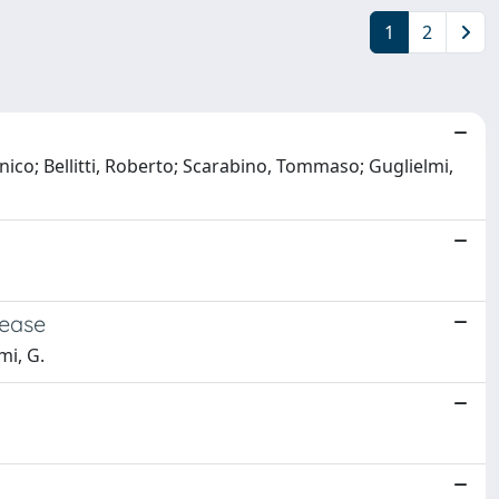
1
2
ico; Bellitti, Roberto; Scarabino, Tommaso; Guglielmi,
sease
mi, G.