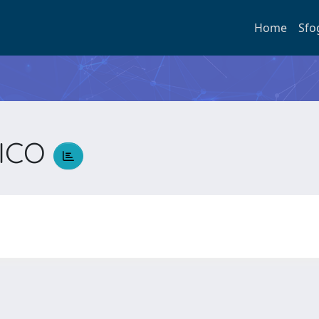
Home
Sfo
NICO
O