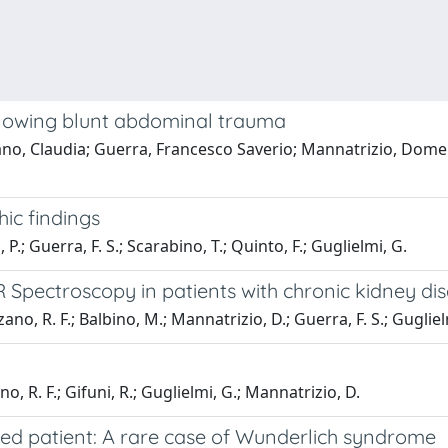
ollowing blunt abdominal trauma
iano, Claudia; Guerra, Francesco Saverio; Mannatrizio, Domen
ic findings
 P.; Guerra, F. S.; Scarabino, T.; Quinto, F.; Guglielmi, G.
Spectroscopy in patients with chronic kidney di
zano, R. F.; Balbino, M.; Mannatrizio, D.; Guerra, F. S.; Gugliel
R. F.; Gifuni, R.; Guglielmi, G.; Mannatrizio, D.
ted patient: A rare case of Wunderlich syndrome