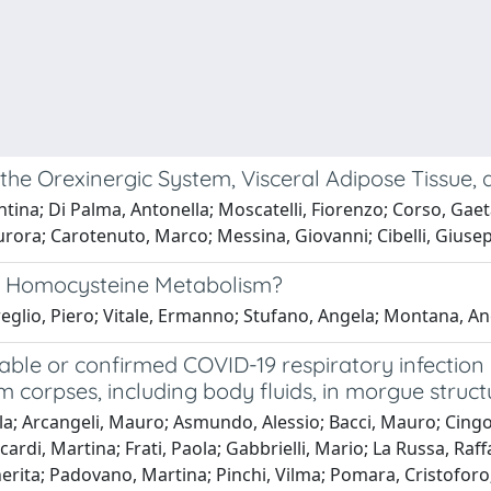
 the Orexinergic System, Visceral Adipose Tissue
entina; Di Palma, Antonella; Moscatelli, Fiorenzo; Corso, Ga
Aurora; Carotenuto, Marco; Messina, Giovanni; Cibelli, Gius
ce Homocysteine Metabolism?
glio, Piero; Vitale, Ermanno; Stufano, Angela; Montana, Ang
ble or confirmed COVID-19 respiratory infection 
m corpses, including body fluids, in morgue struc
ella; Arcangeli, Mauro; Asmundo, Alessio; Bacci, Mauro; Cingol
cardi, Martina; Frati, Paola; Gabbrielli, Mario; La Russa, Raff
ita; Padovano, Martina; Pinchi, Vilma; Pomara, Cristoforo; 