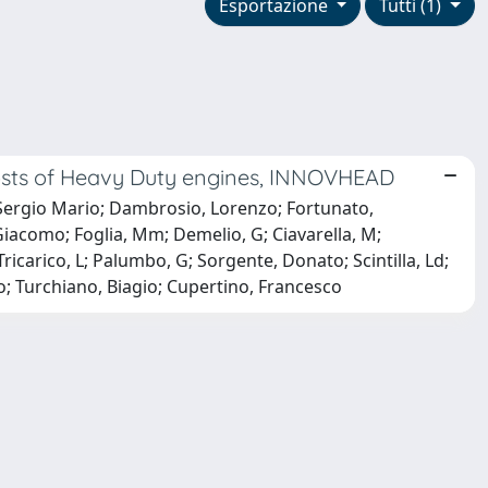
Esportazione
Tutti (1)
costs of Heavy Duty engines, INNOVHEAD
Sergio Mario; Dambrosio, Lorenzo; Fortunato,
Giacomo; Foglia, Mm; Demelio, G; Ciavarella, M;
ricarico, L; Palumbo, G; Sorgente, Donato; Scintilla, Ld;
vio; Turchiano, Biagio; Cupertino, Francesco