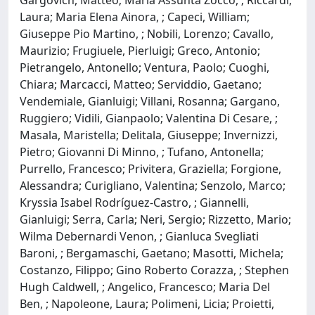
Laura; Maria Elena Ainora, ; Capeci, William;
Giuseppe Pio Martino, ; Nobili, Lorenzo; Cavallo,
Maurizio; Frugiuele, Pierluigi; Greco, Antonio;
Pietrangelo, Antonello; Ventura, Paolo; Cuoghi,
Chiara; Marcacci, Matteo; Serviddio, Gaetano;
Vendemiale, Gianluigi; Villani, Rosanna; Gargano,
Ruggiero; Vidili, Gianpaolo; Valentina Di Cesare, ;
Masala, Maristella; Delitala, Giuseppe; Invernizzi,
Pietro; Giovanni Di Minno, ; Tufano, Antonella;
Purrello, Francesco; Privitera, Graziella; Forgione,
Alessandra; Curigliano, Valentina; Senzolo, Marco;
Kryssia Isabel Rodríguez-Castro, ; Giannelli,
Gianluigi; Serra, Carla; Neri, Sergio; Rizzetto, Mario;
Wilma Debernardi Venon, ; Gianluca Svegliati
Baroni, ; Bergamaschi, Gaetano; Masotti, Michela;
Costanzo, Filippo; Gino Roberto Corazza, ; Stephen
Hugh Caldwell, ; Angelico, Francesco; Maria Del
Ben, ; Napoleone, Laura; Polimeni, Licia; Proietti,