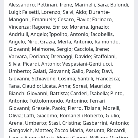
Alessandro; Pettinari, Irene; Marinelli, Sara; Bolondi,
Luigi; Falsetti, Lorenzo; Salvi, Aldo; Durante-
Mangoni, Emanuele; Cesaro, Flavio; Farinaro,
Vincenza; Ragone, Enrico; Morana, Ignazio;
Andriulli, Angelo; Ippolito, Antonio; Iacobellis,
Angelo; Niro, Grazia; Merla, Antonio; Raimondo,
Giovanni; Maimone, Sergio; Cacciola, Irene;
Varvara, Doriana; Drenaggi, Davide; Staffolani,
Silvia; Picardi, Antonio; Vespasiani-Gentilucci,
Umberto; Galati, Giovanni; Gallo, Paolo; Davì,
Giovanni; Schiavone, Cosima; Santilli, Francesca;
Tana, Claudio; Licata, Anna; Soresi, Maurizio;
Bianchi Giovanni, Battista; Carderi, Isabella; Pinto,
Antonio; Tuttolomondo, Antonino; Ferrari,
Giovanni; Gresele, Paolo; Fierro, Tiziana; Morelli,
Olivia; Laffi, Giacomo; Romanelli Roberto, Giulio;
Arena, Umberto; Stasi, Cristina; Gasbarrini, Antonio;
Gargovich, Matteo; Zocco Maria, Assunta; Riccardi,
Laura; Ainora Maria, Elena; Capeci, William; Martino