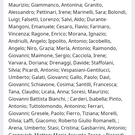
Maurizio; Giammanco, Antonina; Granito,
Alessandro; Pettinari, Irene; Marinelli, Sara; Bolondi,
Luigi; Falsetti, Lorenzo; Salvi, Aldo; Durante-
Mangoni, Emanuele; Cesaro, Flavio; Farinaro,
Vincenza; Ragone, Enrico; Morana, Ignazio;
Andriulli, Angelo; Ippolito, Antonio; Iacobellis,
Angelo; Niro, Grazia; Merla, Antonio; Raimondo,
Giovanni; Maimone, Sergio; Cacciola, Irene;
Varvara, Doriana; Drenaggi, Davide; Staffolani,
Silvia; Picardi, Antonio; Vespasiani-Gentilucci,
Umberto; Galati, Giovanni; Gallo, Paolo; Davì,
Giovanni; Schiavone, Cosima; Santilli, Francesca;
Tana, Claudio; Licata, Anna; Soresi, Maurizio;
Giovanni Battista Bianchi, ; Carderi, Isabella; Pinto,
Antonio; Tuttolomondo, Antonino; Ferrari,
Giovanni; Gresele, Paolo; Fierro, Tiziana; Morelli,
Olivia; Laffi, Giacomo; Roberto Giulio Romanelli, ;
Arena, Umberto; Stasi, Cristina; Gasbarrini, Antonio;
Gargovich, Matteo; Maria Assunta Zocco, ; Riccardi,