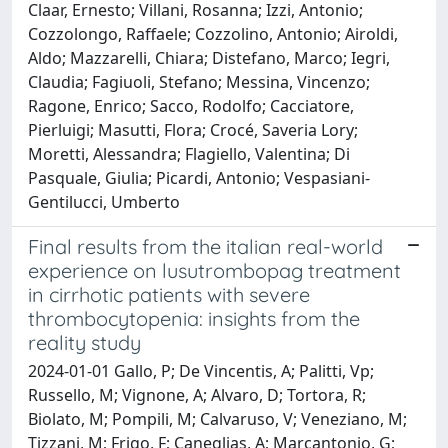
Claar, Ernesto; Villani, Rosanna; Izzi, Antonio;
Cozzolongo, Raffaele; Cozzolino, Antonio; Airoldi,
Aldo; Mazzarelli, Chiara; Distefano, Marco; Iegri,
Claudia; Fagiuoli, Stefano; Messina, Vincenzo;
Ragone, Enrico; Sacco, Rodolfo; Cacciatore,
Pierluigi; Masutti, Flora; Crocé, Saveria Lory;
Moretti, Alessandra; Flagiello, Valentina; Di
Pasquale, Giulia; Picardi, Antonio; Vespasiani-
Gentilucci, Umberto
Final results from the italian real-world
experience on lusutrombopag treatment
in cirrhotic patients with severe
thrombocytopenia: insights from the
reality study
2024-01-01 Gallo, P; De Vincentis, A; Palitti, Vp;
Russello, M; Vignone, A; Alvaro, D; Tortora, R;
Biolato, M; Pompili, M; Calvaruso, V; Veneziano, M;
Tizzani, M; Frigo, F; Caneglias, A; Marcantonio, G;