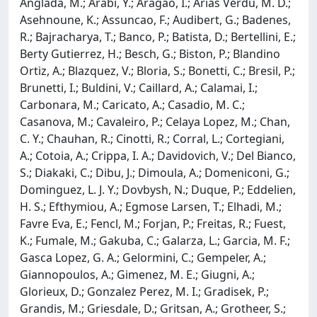
Anglada, M.; Arabi, Y.; Aragao, I.; Arias Verdu, M. D.;
Asehnoune, K.; Assuncao, F.; Audibert, G.; Badenes,
R.; Bajracharya, T.; Banco, P.; Batista, D.; Bertellini, E.;
Berty Gutierrez, H.; Besch, G.; Biston, P.; Blandino
Ortiz, A.; Blazquez, V.; Bloria, S.; Bonetti, C.; Bresil, P.;
Brunetti, I.; Buldini, V.; Caillard, A.; Calamai, I.;
Carbonara, M.; Caricato, A.; Casadio, M. C.;
Casanova, M.; Cavaleiro, P.; Celaya Lopez, M.; Chan,
C. Y.; Chauhan, R.; Cinotti, R.; Corral, L.; Cortegiani,
A.; Cotoia, A.; Crippa, I. A.; Davidovich, V.; Del Bianco,
S.; Diakaki, C.; Dibu, J.; Dimoula, A.; Domeniconi, G.;
Dominguez, L. J. Y.; Dovbysh, N.; Duque, P.; Eddelien,
H. S.; Efthymiou, A.; Egmose Larsen, T.; Elhadi, M.;
Favre Eva, E.; Fencl, M.; Forjan, P.; Freitas, R.; Fuest,
K.; Fumale, M.; Gakuba, C.; Galarza, L.; Garcia, M. F.;
Gasca Lopez, G. A.; Gelormini, C.; Gempeler, A.;
Giannopoulos, A.; Gimenez, M. E.; Giugni, A.;
Glorieux, D.; Gonzalez Perez, M. I.; Gradisek, P.;
Grandis, M.; Griesdale, D.; Gritsan, A.; Grotheer, S.;