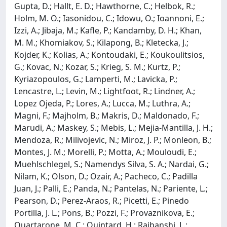
Gupta, D.; Hallt, E. D.; Hawthorne, C.; Helbok, R.;
Holm, M. O.; Iasonidou, C.; Idowu, O.; Ioannoni, E.;
Izzi, A.; Jibaja, M.; Kafle, P.; Kandamby, D. H.; Khan,
M. M.; Khomiakov, S.; Kilapong, B.; Kletecka, J.;
Kojder, K.; Kolias, A.; Kontoudaki, E.; Koukoulitsios,
G.; Kovac, N.; Kozar, S.; Krieg, S. M.; Kurtz, P.;
Kyriazopoulos, G.; Lamperti, M.; Lavicka, P.;
Lencastre, L.; Levin, M.; Lightfoot, R.; Lindner, A.;
Lopez Ojeda, P.; Lores, A.; Lucca, M.; Luthra, A.;
Magni, F.; Majholm, B.; Makris, D.; Maldonado, F.;
Marudi, A.; Maskey, S.; Mebis, L.; Mejia-Mantilla, J. H.;
Mendoza, R.; Milivojevic, N.; Miroz, J. P.; Monleon, B.;
Montes, J. M.; Morelli, P.; Motta, A.; Mouloudi, E.;
Muehlschlegel, S.; Namendys Silva, S. A.; Nardai, G.;
Nilam, K.; Olson, D.; Ozair, A.; Pacheco, C.; Padilla
Juan, J.; Palli, E.; Panda, N.; Pantelas, N.; Pariente, L.;
Pearson, D.; Perez-Araos, R.; Picetti, E.; Pinedo
Portilla, J. L.; Pons, B.; Pozzi, F.; Provaznikova, E.;
Quartarone, M. C.; Quintard, H.; Rajbanshi, L.;