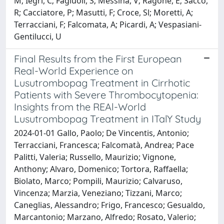
M; Iegri, C; Fagiuoli, S; Messina, V; Ragone, E; Sacco,
R; Cacciatore, P; Masutti, F; Croce, Sl; Moretti, A;
Terracciani, F; Falcomata, A; Picardi, A; Vespasiani-
Gentilucci, U
Final Results from the First European
Real-World Experience on
Lusutrombopag Treatment in Cirrhotic
Patients with Severe Thrombocytopenia:
Insights from the REAl-World
Lusutrombopag Treatment in ITalY Study
2024-01-01 Gallo, Paolo; De Vincentis, Antonio;
Terracciani, Francesca; Falcomatà, Andrea; Pace
Palitti, Valeria; Russello, Maurizio; Vignone,
Anthony; Alvaro, Domenico; Tortora, Raffaella;
Biolato, Marco; Pompili, Maurizio; Calvaruso,
Vincenza; Marzia, Veneziano; Tizzani, Marco;
Caneglias, Alessandro; Frigo, Francesco; Gesualdo,
Marcantonio; Marzano, Alfredo; Rosato, Valerio;