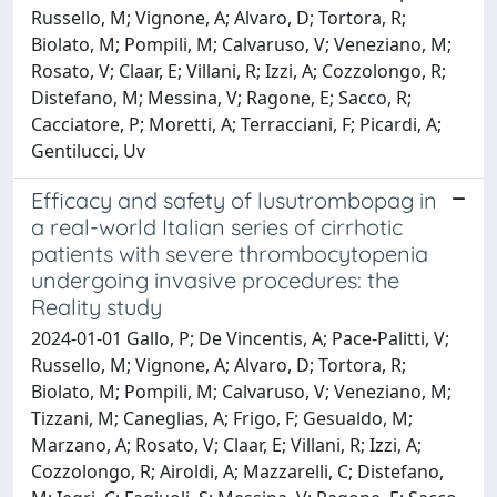
Russello, M; Vignone, A; Alvaro, D; Tortora, R;
Biolato, M; Pompili, M; Calvaruso, V; Veneziano, M;
Rosato, V; Claar, E; Villani, R; Izzi, A; Cozzolongo, R;
Distefano, M; Messina, V; Ragone, E; Sacco, R;
Cacciatore, P; Moretti, A; Terracciani, F; Picardi, A;
Gentilucci, Uv
Efficacy and safety of lusutrombopag in
a real-world Italian series of cirrhotic
patients with severe thrombocytopenia
undergoing invasive procedures: the
Reality study
2024-01-01 Gallo, P; De Vincentis, A; Pace-Palitti, V;
Russello, M; Vignone, A; Alvaro, D; Tortora, R;
Biolato, M; Pompili, M; Calvaruso, V; Veneziano, M;
Tizzani, M; Caneglias, A; Frigo, F; Gesualdo, M;
Marzano, A; Rosato, V; Claar, E; Villani, R; Izzi, A;
Cozzolongo, R; Airoldi, A; Mazzarelli, C; Distefano,