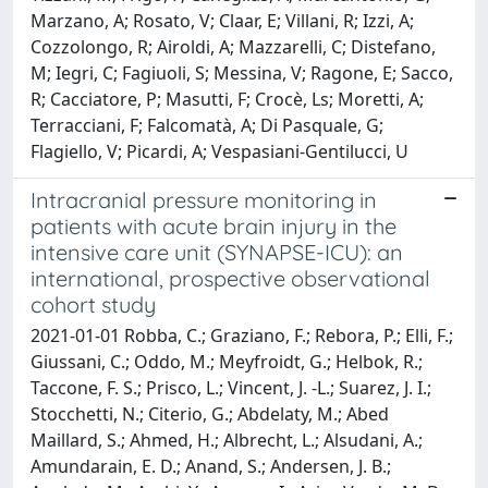
Marzano, A; Rosato, V; Claar, E; Villani, R; Izzi, A;
Cozzolongo, R; Airoldi, A; Mazzarelli, C; Distefano,
M; Iegri, C; Fagiuoli, S; Messina, V; Ragone, E; Sacco,
R; Cacciatore, P; Masutti, F; Crocè, Ls; Moretti, A;
Terracciani, F; Falcomatà, A; Di Pasquale, G;
Flagiello, V; Picardi, A; Vespasiani-Gentilucci, U
Intracranial pressure monitoring in
patients with acute brain injury in the
intensive care unit (SYNAPSE-ICU): an
international, prospective observational
cohort study
2021-01-01 Robba, C.; Graziano, F.; Rebora, P.; Elli, F.;
Giussani, C.; Oddo, M.; Meyfroidt, G.; Helbok, R.;
Taccone, F. S.; Prisco, L.; Vincent, J. -L.; Suarez, J. I.;
Stocchetti, N.; Citerio, G.; Abdelaty, M.; Abed
Maillard, S.; Ahmed, H.; Albrecht, L.; Alsudani, A.;
Amundarain, E. D.; Anand, S.; Andersen, J. B.;