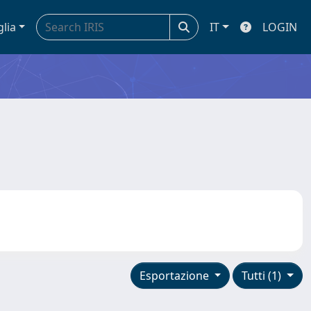
glia
IT
LOGIN
Esportazione
Tutti (1)