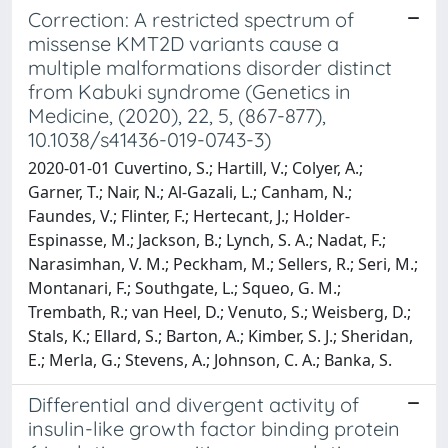
Correction: A restricted spectrum of
missense KMT2D variants cause a
multiple malformations disorder distinct
from Kabuki syndrome (Genetics in
Medicine, (2020), 22, 5, (867-877),
10.1038/s41436-019-0743-3)
2020-01-01 Cuvertino, S.; Hartill, V.; Colyer, A.;
Garner, T.; Nair, N.; Al-Gazali, L.; Canham, N.;
Faundes, V.; Flinter, F.; Hertecant, J.; Holder-
Espinasse, M.; Jackson, B.; Lynch, S. A.; Nadat, F.;
Narasimhan, V. M.; Peckham, M.; Sellers, R.; Seri, M.;
Montanari, F.; Southgate, L.; Squeo, G. M.;
Trembath, R.; van Heel, D.; Venuto, S.; Weisberg, D.;
Stals, K.; Ellard, S.; Barton, A.; Kimber, S. J.; Sheridan,
E.; Merla, G.; Stevens, A.; Johnson, C. A.; Banka, S.
Differential and divergent activity of
insulin-like growth factor binding protein