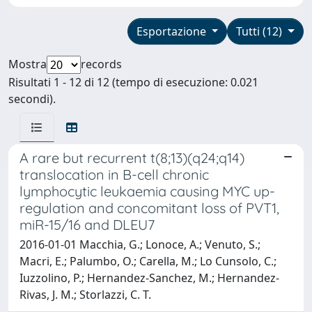
Esportazione
Tutti (12)
Mostra
records
Risultati 1 - 12 di 12 (tempo di esecuzione: 0.021
secondi).
A rare but recurrent t(8;13)(q24;q14)
translocation in B-cell chronic
lymphocytic leukaemia causing MYC up-
regulation and concomitant loss of PVT1,
miR-15/16 and DLEU7
2016-01-01 Macchia, G.; Lonoce, A.; Venuto, S.;
Macri, E.; Palumbo, O.; Carella, M.; Lo Cunsolo, C.;
Iuzzolino, P.; Hernandez-Sanchez, M.; Hernandez-
Rivas, J. M.; Storlazzi, C. T.