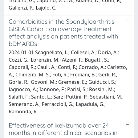
Troiano, G.; Caponio, V. C. A.; Adamo, D.; Conti, F.;
Gallenzi, P.; Lajolo, C.
Comorbidities in the Spondyloarthritis
GISEA Cohort: an average treatment
effect analysis on patients treated with
bDMARDs
2024-01-01 Scagnellato, L.; Collesei, A.; Doria, A.;
Cozzi, G.; Lorenzin, M.; Atzeni, F.; Bugatti, S.;
Caporali, R.; Cauli, A.; Conti, F.; Corrado, A.; Carletto,
A.; Chimenti, M. S.; Foti, R.; Frediani, B.; Gerli, R.;
Gorla, R.; Govoni, M.; Gremese, E.; Guiducci, S.;
Iagnocco, A.; Iannone, F.; Parisi, S.; Rossini, M.;
Salaffi, F.; Santo, L.; Sarzi Puttini, P.; Sebastiani, M.;
Semerano, A.; Ferraccioli, G.; Lapadula, G.;
Ramonda, R.
Effectiveness of ixekizumab over 24
months in different clinical scenarios in