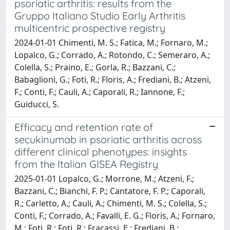
psoriatic arthritis: results from the
Gruppo Italiano Studio Early Arthritis
multicentric prospective registry
2024-01-01 Chimenti, M. S.; Fatica, M.; Fornaro, M.;
Lopalco, G.; Corrado, A.; Rotondo, C.; Semeraro, A.;
Colella, S.; Praino, E.; Gorla, R.; Bazzani, C.;
Babaglioni, G.; Foti, R.; Floris, A.; Frediani, B.; Atzeni,
F.; Conti, F.; Cauli, A.; Caporali, R.; Iannone, F.;
Guiducci, S.
Efficacy and retention rate of
secukinumab in psoriatic arthritis across
different clinical phenotypes: insights
from the Italian GISEA Registry
2025-01-01 Lopalco, G.; Morrone, M.; Atzeni, F.;
Bazzani, C.; Bianchi, F. P.; Cantatore, F. P.; Caporali,
R.; Carletto, A.; Cauli, A.; Chimenti, M. S.; Colella, S.;
Conti, F.; Corrado, A.; Favalli, E. G.; Floris, A.; Fornaro,
M.; Foti, R.; Foti, R.; Fracassi, E.; Frediani, B.;