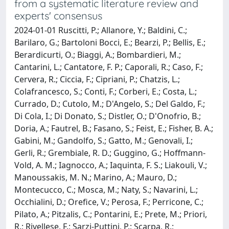
from a systematic literature review and
experts' consensus
2024-01-01 Ruscitti, P.; Allanore, Y.; Baldini, C.;
Barilaro, G.; Bartoloni Bocci, E.; Bearzi, P.; Bellis, E.;
Berardicurti, O.; Biaggi, A.; Bombardieri, M.;
Cantarini, L.; Cantatore, F. P.; Caporali, R.; Caso, F.;
Cervera, R.; Ciccia, F.; Cipriani, P.; Chatzis, L.;
Colafrancesco, S.; Conti, F.; Corberi, E.; Costa, L.;
Currado, D.; Cutolo, M.; D'Angelo, S.; Del Galdo, F.;
Di Cola, I.; Di Donato, S.; Distler, O.; D'Onofrio, B.;
Doria, A.; Fautrel, B.; Fasano, S.; Feist, E.; Fisher, B. A.;
Gabini, M.; Gandolfo, S.; Gatto, M.; Genovali, I.;
Gerli, R.; Grembiale, R. D.; Guggino, G.; Hoffmann-
Vold, A. M.; Iagnocco, A.; Iaquinta, F. S.; Liakouli, V.;
Manoussakis, M. N.; Marino, A.; Mauro, D.;
Montecucco, C.; Mosca, M.; Naty, S.; Navarini, L.;
Occhialini, D.; Orefice, V.; Perosa, F.; Perricone, C.;
Pilato, A.; Pitzalis, C.; Pontarini, E.; Prete, M.; Priori,
R.; Rivellese, F.; Sarzi-Puttini, P.; Scarpa, R.;