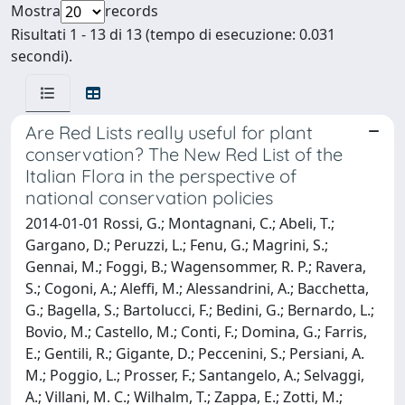
Mostra
records
Risultati 1 - 13 di 13 (tempo di esecuzione: 0.031
secondi).
Are Red Lists really useful for plant
conservation? The New Red List of the
Italian Flora in the perspective of
national conservation policies
2014-01-01 Rossi, G.; Montagnani, C.; Abeli, T.;
Gargano, D.; Peruzzi, L.; Fenu, G.; Magrini, S.;
Gennai, M.; Foggi, B.; Wagensommer, R. P.; Ravera,
S.; Cogoni, A.; Aleffi, M.; Alessandrini, A.; Bacchetta,
G.; Bagella, S.; Bartolucci, F.; Bedini, G.; Bernardo, L.;
Bovio, M.; Castello, M.; Conti, F.; Domina, G.; Farris,
E.; Gentili, R.; Gigante, D.; Peccenini, S.; Persiani, A.
M.; Poggio, L.; Prosser, F.; Santangelo, A.; Selvaggi,
A.; Villani, M. C.; Wilhalm, T.; Zappa, E.; Zotti, M.;