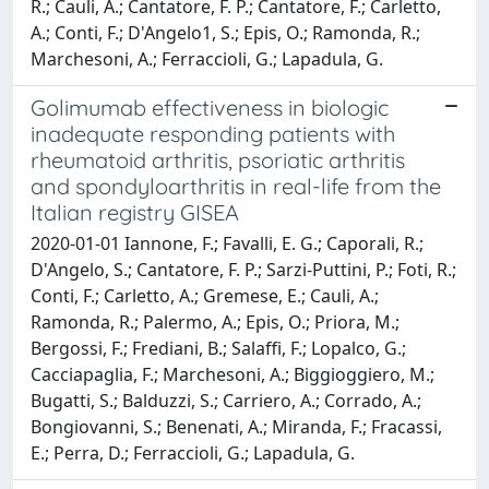
R.; Cauli, A.; Cantatore, F. P.; Cantatore, F.; Carletto,
A.; Conti, F.; D'Angelo1, S.; Epis, O.; Ramonda, R.;
Marchesoni, A.; Ferraccioli, G.; Lapadula, G.
Golimumab effectiveness in biologic
inadequate responding patients with
rheumatoid arthritis, psoriatic arthritis
and spondyloarthritis in real-life from the
Italian registry GISEA
2020-01-01 Iannone, F.; Favalli, E. G.; Caporali, R.;
D'Angelo, S.; Cantatore, F. P.; Sarzi-Puttini, P.; Foti, R.;
Conti, F.; Carletto, A.; Gremese, E.; Cauli, A.;
Ramonda, R.; Palermo, A.; Epis, O.; Priora, M.;
Bergossi, F.; Frediani, B.; Salaffi, F.; Lopalco, G.;
Cacciapaglia, F.; Marchesoni, A.; Biggioggiero, M.;
Bugatti, S.; Balduzzi, S.; Carriero, A.; Corrado, A.;
Bongiovanni, S.; Benenati, A.; Miranda, F.; Fracassi,
E.; Perra, D.; Ferraccioli, G.; Lapadula, G.