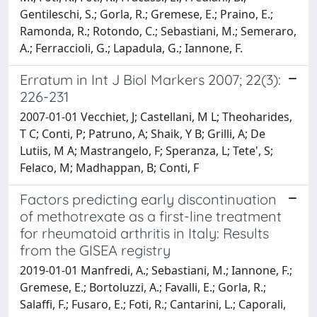
Gentileschi, S.; Gorla, R.; Gremese, E.; Praino, E.;
Ramonda, R.; Rotondo, C.; Sebastiani, M.; Semeraro,
A.; Ferraccioli, G.; Lapadula, G.; Iannone, F.
Erratum in Int J Biol Markers 2007; 22(3):
226-231
2007-01-01 Vecchiet, J; Castellani, M L; Theoharides,
T C; Conti, P; Patruno, A; Shaik, Y B; Grilli, A; De
Lutiis, M A; Mastrangelo, F; Speranza, L; Tete', S;
Felaco, M; Madhappan, B; Conti, F
Factors predicting early discontinuation
of methotrexate as a first-line treatment
for rheumatoid arthritis in Italy: Results
from the GISEA registry
2019-01-01 Manfredi, A.; Sebastiani, M.; Iannone, F.;
Gremese, E.; Bortoluzzi, A.; Favalli, E.; Gorla, R.;
Salaffi, F.; Fusaro, E.; Foti, R.; Cantarini, L.; Caporali,