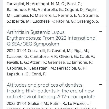
Tartaglini, N.; Ardenghi, N. M. G.; Blasi, C.;
Raimondo, F. M.; Venturella, G.; Cogoni, D.; Puglisi,
M.; Campisi, P.; Miserere, L.; Perrino, E. V.; Strumia,
S.; Iberite, M.; Lucchese, F.; Fabrini, G.; Orsenigo, S.
Arthritis in Systemic Lupus
Erythematosus: From 2022 International
GISEA/OEG Symposium
2022-01-01 Ceccarelli, F.; Govoni, M.; Piga, M.;
Cassone, G.; Cantatore, F. P.; Olivieri, G.; Cauli, A.;
Favalli, E. G.; Atzeni, F.; Gremese, E.; Iannone, F.;
Caporali, R.; Sebastiani, M.; Ferraccioli, G. F.;
Lapadula, G.; Conti, F.
Attitudes and practices of dentists
treating HIV+ patients in the era of new
antiretroviral therapy: A 12-year update
2023-01-01 Giuliani, M.; Patini, R.; Lo Muzio, L.;