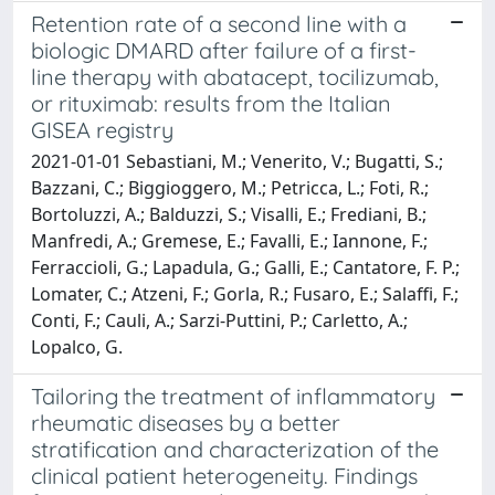
Retention rate of a second line with a
biologic DMARD after failure of a first-
line therapy with abatacept, tocilizumab,
or rituximab: results from the Italian
GISEA registry
2021-01-01 Sebastiani, M.; Venerito, V.; Bugatti, S.;
Bazzani, C.; Biggioggero, M.; Petricca, L.; Foti, R.;
Bortoluzzi, A.; Balduzzi, S.; Visalli, E.; Frediani, B.;
Manfredi, A.; Gremese, E.; Favalli, E.; Iannone, F.;
Ferraccioli, G.; Lapadula, G.; Galli, E.; Cantatore, F. P.;
Lomater, C.; Atzeni, F.; Gorla, R.; Fusaro, E.; Salaffi, F.;
Conti, F.; Cauli, A.; Sarzi-Puttini, P.; Carletto, A.;
Lopalco, G.
Tailoring the treatment of inflammatory
rheumatic diseases by a better
stratification and characterization of the
clinical patient heterogeneity. Findings