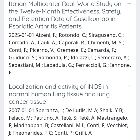
Italian Multicenter Real-World Study on
the Twelve-Month Effectiveness, Safety,
and Retention Rate of Guselkumab in
Psoriatic Arthritis Patients
2025-01-01 Atzeni, F.; Rotondo, C.; Siragusano, C.;
Corrado, A.; Cauli, A.; Caporali, R.; Chimenti, M. S.;
Conti, F.; Picerno, V.; Gremese, E.; Camarda, F.;
Guiducci, S.; Ramonda, R.; Idolazzi, L.; Semeraro, A.;
Sebastiani, M.; Lapadula, G.; Ferraccioli, G.; Iannone,
F.
Localization and activity of iNOS in
normal human lung tissue and lung
cancer tissue
2007-01-01 Speranza, L; De Lutiis, M A; Shaik, Y B;
Felaco, M; Patruno, A; Tetè, S; Tetè, A; Mastrangelo,
F; Madhappan, B; Castellani, M L; Conti, F; Vecchiet,
J; Theoharides, T C; Conti, P; Grilli, A