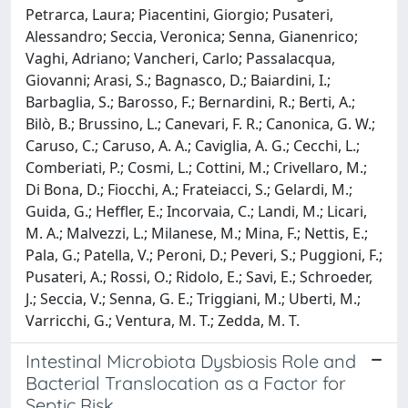
Petrarca, Laura; Piacentini, Giorgio; Pusateri,
Alessandro; Seccia, Veronica; Senna, Gianenrico;
Vaghi, Adriano; Vancheri, Carlo; Passalacqua,
Giovanni; Arasi, S.; Bagnasco, D.; Baiardini, I.;
Barbaglia, S.; Barosso, F.; Bernardini, R.; Berti, A.;
Bilò, B.; Brussino, L.; Canevari, F. R.; Canonica, G. W.;
Caruso, C.; Caruso, A. A.; Caviglia, A. G.; Cecchi, L.;
Comberiati, P.; Cosmi, L.; Cottini, M.; Crivellaro, M.;
Di Bona, D.; Fiocchi, A.; Frateiacci, S.; Gelardi, M.;
Guida, G.; Heffler, E.; Incorvaia, C.; Landi, M.; Licari,
M. A.; Malvezzi, L.; Milanese, M.; Mina, F.; Nettis, E.;
Pala, G.; Patella, V.; Peroni, D.; Peveri, S.; Puggioni, F.;
Pusateri, A.; Rossi, O.; Ridolo, E.; Savi, E.; Schroeder,
J.; Seccia, V.; Senna, G. E.; Triggiani, M.; Uberti, M.;
Varricchi, G.; Ventura, M. T.; Zedda, M. T.
Intestinal Microbiota Dysbiosis Role and
Bacterial Translocation as a Factor for
Septic Risk