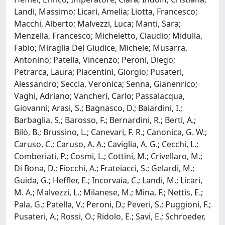
Landi, Massimo; Licari, Amelia; Liotta, Francesco;
Macchi, Alberto; Malvezzi, Luca; Manti, Sara;
Menzella, Francesco; Micheletto, Claudio; Midulla,
Fabio; Miraglia Del Giudice, Michele; Musarra,
Antonino; Patella, Vincenzo; Peroni, Diego;
Petrarca, Laura; Piacentini, Giorgio; Pusateri,
Alessandro; Seccia, Veronica; Senna, Gianenrico;
Vaghi, Adriano; Vancheri, Carlo; Passalacqua,
Giovanni; Arasi, S.; Bagnasco, D.; Baiardini, I.;
Barbaglia, S.; Barosso, F.; Bernardini, R.; Berti, A.;
Bilò, B.; Brussino, L.; Canevari, F. R.; Canonica, G. W.;
Caruso, C.; Caruso, A. A.; Caviglia, A. G.; Cecchi, L.;
Comberiati, P.; Cosmi, L.; Cottini, M.; Crivellaro, M.;
Di Bona, D.; Fiocchi, A.; Frateiacci, S.; Gelardi, M.;
Guida, G.; Heffler, E.; Incorvaia, C.; Landi, M.; Licari,
M. A.; Malvezzi, L.; Milanese, M.; Mina, F.; Nettis, E.;
Pala, G.; Patella, V.; Peroni, D.; Peveri, S.; Puggioni, F.;
Pusateri, A.; Rossi, O.; Ridolo, E.; Savi, E.; Schroeder,