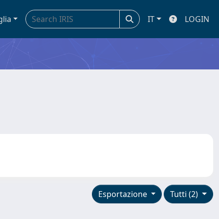
glia
IT
LOGIN
Esportazione
Tutti (2)