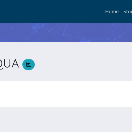
Home
Sfo
SQUA
A