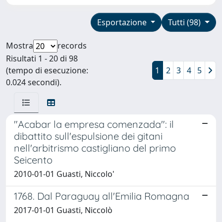
Esportazione
Tutti (98)
Mostra
records
Risultati 1 - 20 di 98
(tempo di esecuzione:
1
2
3
4
5
0.024 secondi).
"Acabar la empresa comenzada": il
dibattito sull'espulsione dei gitani
nell'arbitrismo castigliano del primo
Seicento
2010-01-01 Guasti, Niccolo'
1768. Dal Paraguay all'Emilia Romagna
2017-01-01 Guasti, Niccolò