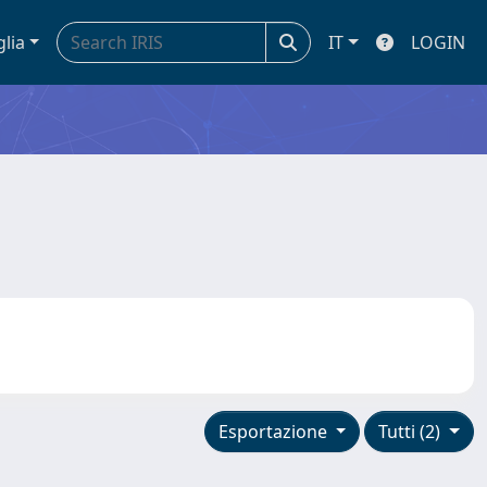
glia
IT
LOGIN
Esportazione
Tutti (2)