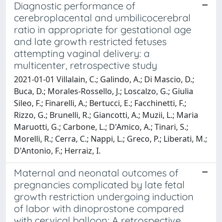
Diagnostic performance of
cerebroplacental and umbilicocerebral
ratio in appropriate for gestational age
and late growth restricted fetuses
attempting vaginal delivery: a
multicenter, retrospective study
2021-01-01 Villalain, C.; Galindo, A.; Di Mascio, D.;
Buca, D.; Morales-Rossello, J.; Loscalzo, G.; Giulia
Sileo, F.; Finarelli, A.; Bertucci, E.; Facchinetti, F.;
Rizzo, G.; Brunelli, R.; Giancotti, A.; Muzii, L.; Maria
Maruotti, G.; Carbone, L.; D'Amico, A.; Tinari, S.;
Morelli, R.; Cerra, C.; Nappi, L.; Greco, P.; Liberati, M.;
D'Antonio, F.; Herraiz, I.
Maternal and neonatal outcomes of
pregnancies complicated by late fetal
growth restriction undergoing induction
of labor with dinoprostone compared
with cervical balloon: A retrospective,