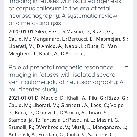
imaging in fetuses with isolated agenesis
of corpus callosum in the era of fetal
neurosonography: A systematic review
and meta-analysis
2020-01-01 Sileo, F. G.; Di Mascio, D.; Rizzo, G.;
Caulo, M.; Manganaro, L.; Bertucci, E.; Masmejan, S.;
Liberati, M.; D'Amico, A.; Nappi, L.; Buca, D.; Van
Mieghem, T.; Khalil, A.; D'Antonio, F.
Role of prenatal magnetic resonance
imaging in fetuses with isolated severe
ventriculomegaly at neurosonography: A
multicenter study
2021-01-01 Di Mascio, D.; Khalil, A.; Pilu, G.; Rizzo, G.;
Caulo, M.; Liberati, M.; Giancotti, A.; Lees, C.; Volpe,
P.; Buca, D.; Oronzi, L.; D'Amico, A.; Tinari, S.;
Stampalija, T.; Fantasia, I.; Pasquini, L.; Masini, G.;
Brunelli, R.; D'Ambrosio, V.; Muzii, L.; Manganaro, L.;
Antonelli, A.; Ercolani, G.; Ciulla, S.; Saccone, G.;