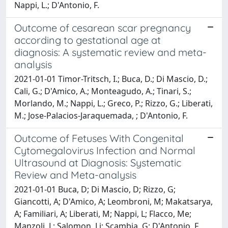
Nappi, L.; D'Antonio, F.
Outcome of cesarean scar pregnancy
according to gestational age at
diagnosis: A systematic review and meta-
analysis
2021-01-01 Timor-Tritsch, I.; Buca, D.; Di Mascio, D.;
Cali, G.; D'Amico, A.; Monteagudo, A.; Tinari, S.;
Morlando, M.; Nappi, L.; Greco, P.; Rizzo, G.; Liberati,
M.; Jose-Palacios-Jaraquemada, ; D'Antonio, F.
Outcome of Fetuses With Congenital
Cytomegalovirus Infection and Normal
Ultrasound at Diagnosis: Systematic
Review and Meta-analysis
2021-01-01 Buca, D; Di Mascio, D; Rizzo, G;
Giancotti, A; D'Amico, A; Leombroni, M; Makatsarya,
A; Familiari, A; Liberati, M; Nappi, L; Flacco, Me;
Manzoli, L; Salomon, Lj; Scambia, G; D'Antonio, F