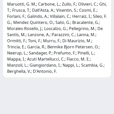
Maruotti, G. M.; Carbone, L.; Zullo, F.; Olivieri, C.; Ghi,
T.; Frusca, T.; Dall'Asta, A.; Visentin, S.; Cosmi, E.;
Forlani, F.; Galindo, A.; Villalain, C.; Herraiz, I.; Sileo, F.
G.; Mendez Quintero, O.; Salsi, G.; Bracalente, G.;
Morales-Rosello, J.; Loscalzo, G.; Pellegrino, M.; De
Santis, M.; Lanzone, A.; Parazzini, C.; Lanna, M.;
Ormitti, F.; Toni, F.; Murru, F.; Di Maurizio, M.;
Trincia, E.; Garcia, R.; Bennike Bjorn Petersen, O.;
Neerup, L.; Sandager, P.; Prefumo, F.; Pinelli, L.;
Mappa, I.; Acuti Martellucci, C.; Flacco, M. E.;
Manzoli, L.; Giangiordano, I.; Nappi, L.; Scambia, G.;
Berghella, V.; D'Antonio, F.
Powered by
IRIS
-
about IRIS
-
Utilizzo dei cookie
Copyright © 2026