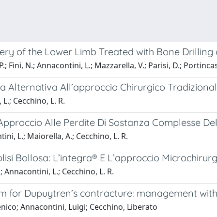
rgery of the Lower Limb Treated with Bone Drilli
; Fini, N.; Annacontini, L.; Mazzarella, V.; Parisi, D.; Portincas
a Alternativa All’approccio Chirurgico Tradiziona
 L.; Cecchino, L. R.
 Approccio Alle Perdite Di Sostanza Complesse De
ini, L.; Maiorella, A.; Cecchino, L. R.
isi Bollosa: L’integra® E L’approccio Microchirur
.; Annacontini, L.; Cecchino, L. R.
cum for Dupuytren’s contracture: management with
enico; Annacontini, Luigi; Cecchino, Liberato