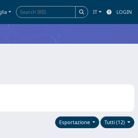
glia
IT
LOGIN
Esportazione
Tutti (12)