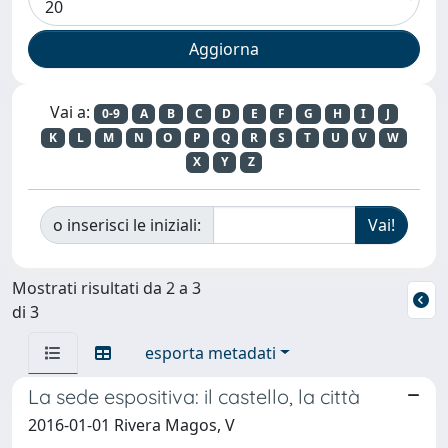
Vai a:
0-9
A
B
C
D
E
F
G
H
I
J
K
L
M
N
O
P
Q
R
S
T
U
V
W
X
Y
Z
o inserisci le iniziali:
Mostrati risultati da 2 a 3
di 3
esporta metadati
La sede espositiva: il castello, la città
2016-01-01 Rivera Magos, V