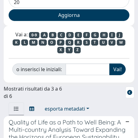
Vai a:
0-9
A
B
C
D
E
F
G
H
I
J
K
L
M
N
O
P
Q
R
S
T
U
V
W
X
Y
Z
o inserisci le iniziali:
Mostrati risultati da 3 a 6
di 6
esporta metadati
Quality of Life as a Path to Well Being: A
Multi-country Analysis Toward Expanding
the Horizons of European Sustainability