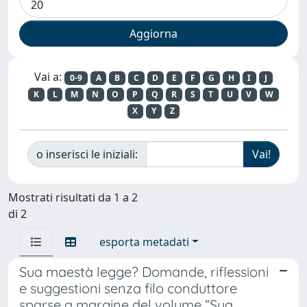
Vai a:
0-9
A
B
C
D
E
F
G
H
I
J
K
L
M
N
O
P
Q
R
S
T
U
V
W
X
Y
Z
o inserisci le iniziali:
Mostrati risultati da 1 a 2
di 2
esporta metadati
Sua maestà legge? Domande, riflessioni
e suggestioni senza filo conduttore
sparse a margine del volume “Sua