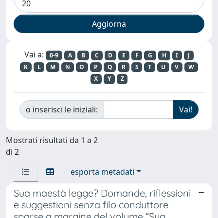
Vai a:
0-9
A
B
C
D
E
F
G
H
I
J
K
L
M
N
O
P
Q
R
S
T
U
V
W
X
Y
Z
o inserisci le iniziali:
Mostrati risultati da 1 a 2
di 2
esporta metadati
Sua maestà legge? Domande, riflessioni
e suggestioni senza filo conduttore
sparse a margine del volume “Sua