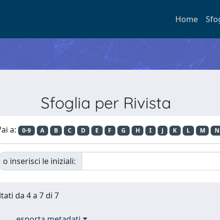
Home
Sfo
Sfoglia per Rivista
ai a:
0-9
A
B
C
D
E
F
G
H
I
J
K
L
M
N
o inserisci le iniziali:
tati da 4 a 7 di 7
esporta metadati