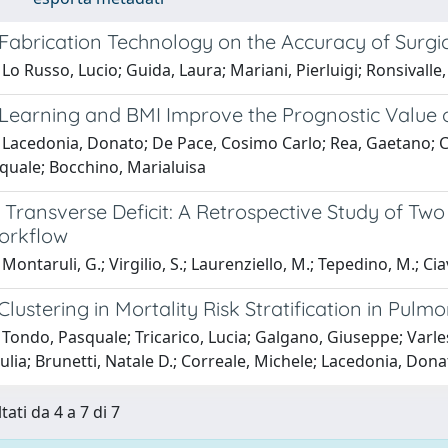
 Fabrication Technology on the Accuracy of Surgi
Lo Russo, Lucio; Guida, Laura; Mariani, Pierluigi; Ronsivalle,
Learning and BMI Improve the Prognostic Value of
Lacedonia, Donato; De Pace, Cosimo Carlo; Rea, Gaetano; Capi
quale; Bocchino, Marialuisa
 Transverse Deficit: A Retrospective Study of Two
Workflow
Montaruli, G.; Virgilio, S.; Laurenziello, M.; Tepedino, M.; Cia
f Clustering in Mortality Risk Stratification in Pu
Tondo, Pasquale; Tricarico, Lucia; Galgano, Giuseppe; Varle
iulia; Brunetti, Natale D.; Correale, Michele; Lacedonia, Don
tati da 4 a 7 di 7