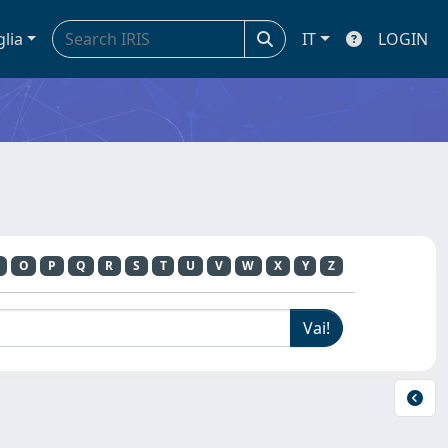
glia
IT
LOGIN
O
P
Q
R
S
T
U
V
W
X
Y
Z