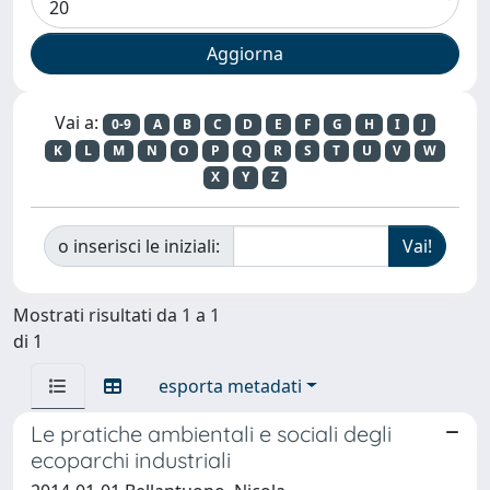
Vai a:
0-9
A
B
C
D
E
F
G
H
I
J
K
L
M
N
O
P
Q
R
S
T
U
V
W
X
Y
Z
o inserisci le iniziali:
Mostrati risultati da 1 a 1
di 1
esporta metadati
Le pratiche ambientali e sociali degli
ecoparchi industriali