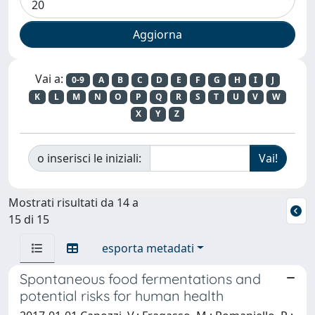
Vai a:
0-9
A
B
C
D
E
F
G
H
I
J
K
L
M
N
O
P
Q
R
S
T
U
V
W
X
Y
Z
o inserisci le iniziali:
Mostrati risultati da 14 a
15 di 15
esporta metadati
Spontaneous food fermentations and
potential risks for human health