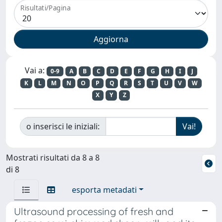
Risultati/Pagina
Vai a:
0-9
A
B
C
D
E
F
G
H
I
J
K
L
M
N
O
P
Q
R
S
T
U
V
W
X
Y
Z
o inserisci le iniziali:
Mostrati risultati da 8 a 8
di 8
esporta metadati
Ultrasound processing of fresh and