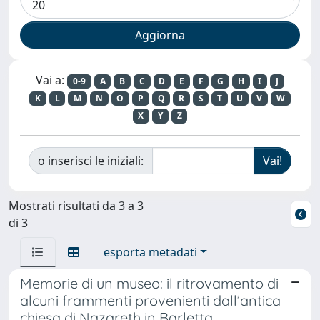
Vai a:
0-9
A
B
C
D
E
F
G
H
I
J
K
L
M
N
O
P
Q
R
S
T
U
V
W
X
Y
Z
o inserisci le iniziali:
Mostrati risultati da 3 a 3
di 3
esporta metadati
Memorie di un museo: il ritrovamento di
alcuni frammenti provenienti dall’antica
chiesa di Nazareth in Barletta