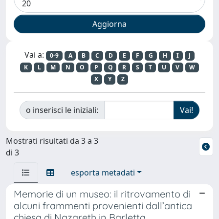
Vai a:
0-9
A
B
C
D
E
F
G
H
I
J
K
L
M
N
O
P
Q
R
S
T
U
V
W
X
Y
Z
o inserisci le iniziali:
Mostrati risultati da 3 a 3
di 3
esporta metadati
Memorie di un museo: il ritrovamento di
alcuni frammenti provenienti dall’antica
chiesa di Nazareth in Barletta