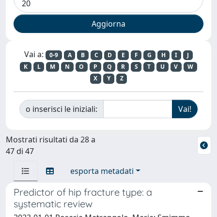
Vai a:
0-9
A
B
C
D
E
F
G
H
I
J
K
L
M
N
O
P
Q
R
S
T
U
V
W
X
Y
Z
o inserisci le iniziali:
Mostrati risultati da 28 a
47 di 47
esporta metadati
Predictor of hip fracture type: a
systematic review