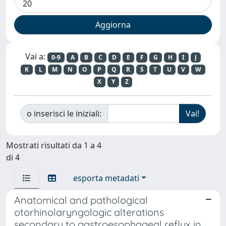
Vai a:
0-9
A
B
C
D
E
F
G
H
I
J
K
L
M
N
O
P
Q
R
S
T
U
V
W
X
Y
Z
o inserisci le iniziali:
Mostrati risultati da 1 a 4
di 4
esporta metadati
Anatomical and pathological
otorhinolaryngologic alterations
secondary to gastroesophageal reflux in