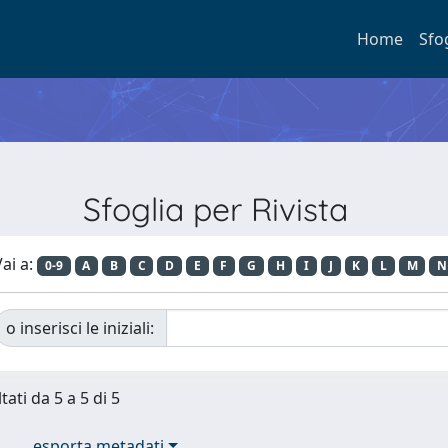
Home
Sfo
Sfoglia per Rivista
ai a:
0-9
A
B
C
D
E
F
G
H
I
J
K
L
M
N
o inserisci le iniziali:
tati da 5 a 5 di 5
esporta metadati