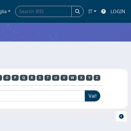
glia
IT
LOGIN
O
P
Q
R
S
T
U
V
W
X
Y
Z