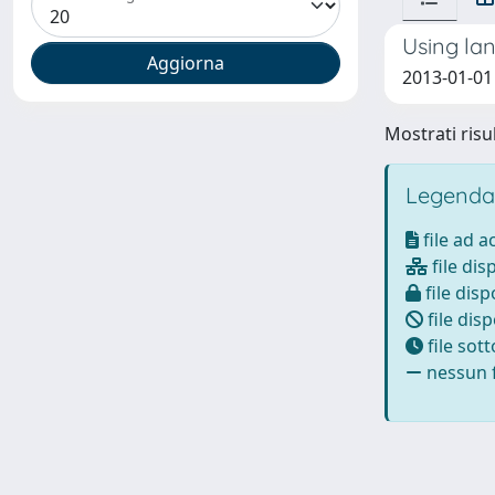
Using lan
2013-01-01 
Mostrati risul
Legenda
file ad 
file dis
file disp
file disp
file sot
nessun f