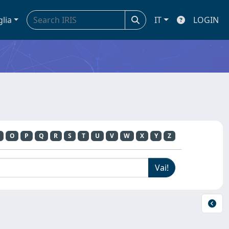
glia
IT
LOGIN
O
P
Q
R
S
T
U
V
W
X
Y
Z