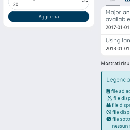
Major an
availabl
2017-01-01 
Using lan
2013-01-01 
Mostrati risul
Legenda
file ad 
file dis
file disp
file disp
file sot
nessun f