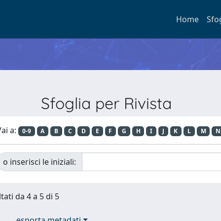
Home
Sfo
Sfoglia per Rivista
ai a:
0-9
A
B
C
D
E
F
G
H
I
J
K
L
M
N
o inserisci le iniziali:
tati da 4 a 5 di 5
esporta metadati