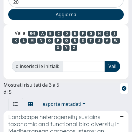
Vai a:
0-9
A
B
C
D
E
F
G
H
I
J
K
L
M
N
O
P
Q
R
S
T
U
V
W
X
Y
Z
o inserisci le iniziali:
Mostrati risultati da 3 a 5
di 5
esporta metadati
Landscape heterogeneity sustains
taxonomic and functional bird diversity in
Mediterranean agroecosystems: an