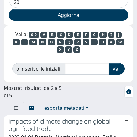
Vai a:
0-9
A
B
C
D
E
F
G
H
I
J
K
L
M
N
O
P
Q
R
S
T
U
V
W
X
Y
Z
o inserisci le iniziali:
Mostrati risultati da 2 a 5
di 5
esporta metadati
Impacts of climate change on global
agri-food trade