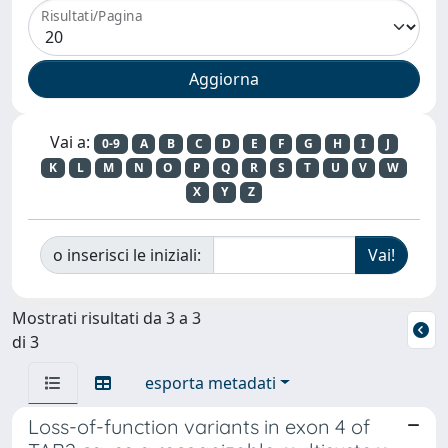
Risultati/Pagina
Vai a:
0-9
A
B
C
D
E
F
G
H
I
J
K
L
M
N
O
P
Q
R
S
T
U
V
W
X
Y
Z
o inserisci le iniziali:
Mostrati risultati da 3 a 3
di 3
esporta metadati
Loss-of-function variants in exon 4 of