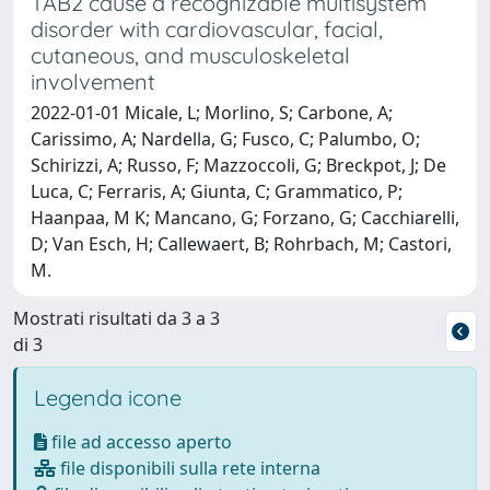
TAB2 cause a recognizable multisystem
disorder with cardiovascular, facial,
cutaneous, and musculoskeletal
involvement
2022-01-01 Micale, L; Morlino, S; Carbone, A;
Carissimo, A; Nardella, G; Fusco, C; Palumbo, O;
Schirizzi, A; Russo, F; Mazzoccoli, G; Breckpot, J; De
Luca, C; Ferraris, A; Giunta, C; Grammatico, P;
Haanpaa, M K; Mancano, G; Forzano, G; Cacchiarelli,
D; Van Esch, H; Callewaert, B; Rohrbach, M; Castori,
M.
Mostrati risultati da 3 a 3
di 3
Legenda icone
file ad accesso aperto
file disponibili sulla rete interna