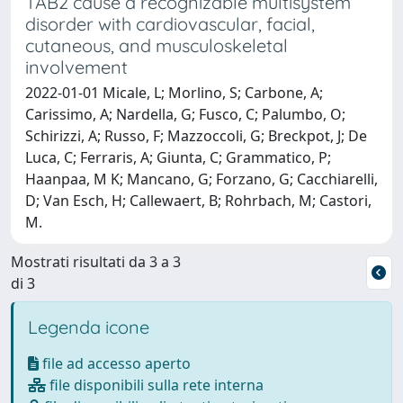
TAB2 cause a recognizable multisystem
disorder with cardiovascular, facial,
cutaneous, and musculoskeletal
involvement
2022-01-01 Micale, L; Morlino, S; Carbone, A;
Carissimo, A; Nardella, G; Fusco, C; Palumbo, O;
Schirizzi, A; Russo, F; Mazzoccoli, G; Breckpot, J; De
Luca, C; Ferraris, A; Giunta, C; Grammatico, P;
Haanpaa, M K; Mancano, G; Forzano, G; Cacchiarelli,
D; Van Esch, H; Callewaert, B; Rohrbach, M; Castori,
M.
Mostrati risultati da 3 a 3
di 3
Legenda icone
file ad accesso aperto
file disponibili sulla rete interna