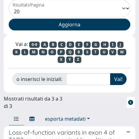
Risultati/Pagina
Vai a:
0-9
A
B
C
D
E
F
G
H
I
J
K
L
M
N
O
P
Q
R
S
T
U
V
W
X
Y
Z
o inserisci le iniziali:
Mostrati risultati da 3 a 3
di 3
esporta metadati
Loss-of-function variants in exon 4 of