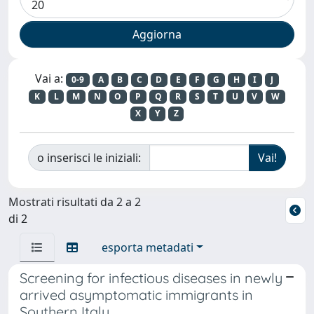
Vai a:
0-9
A
B
C
D
E
F
G
H
I
J
K
L
M
N
O
P
Q
R
S
T
U
V
W
X
Y
Z
o inserisci le iniziali:
Mostrati risultati da 2 a 2
di 2
esporta metadati
Screening for infectious diseases in newly
arrived asymptomatic immigrants in
Southern Italy