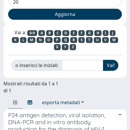
Vai a:
0-9
A
B
C
D
E
F
G
H
I
J
K
L
M
N
O
P
Q
R
S
T
U
V
W
X
Y
Z
o inserisci le iniziali:
Mostrati risultati da 1 a 1
di 1
esporta metadati
P24 antigen detection, viral isolation,
DNA-PCR and in vitro antibody
production for the diagnosis of HIV-1