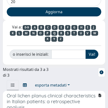
Vai a:
0-9
A
B
C
D
E
F
G
H
I
J
K
L
M
N
O
P
Q
R
S
T
U
V
W
X
Y
Z
o inserisci le iniziali:
Mostrati risultati da 3 a 3
di 3
esporta metadati
Oral lichen planus clinical characteristics
in Italian patients: a retrospective
analysis