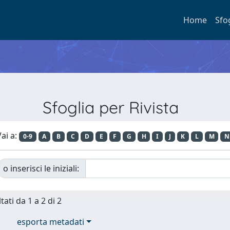
Home
Sfo
Sfoglia per Rivista
ai a:
0-9
A
B
C
D
E
F
G
H
I
J
K
L
M
N
o inserisci le iniziali:
tati da 1 a 2 di 2
esporta metadati