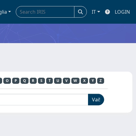
glia
IT
LOGIN
O
P
Q
R
S
T
U
V
W
X
Y
Z