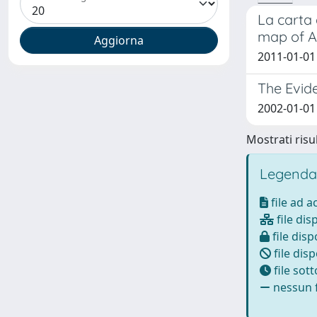
La carta 
map of A
2011-01-01
The Evid
2002-01-01 
Mostrati risul
Legenda
file ad 
file dis
file disp
file disp
file sot
nessun f