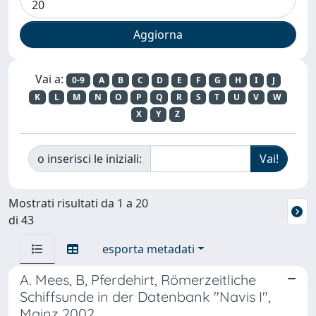
Vai a:
0-9
A
B
C
D
E
F
G
H
I
J
K
L
M
N
O
P
Q
R
S
T
U
V
W
X
Y
Z
o inserisci le iniziali:
Mostrati risultati da 1 a 20
di 43
esporta metadati
A. Mees, B, Pferdehirt, Römerzeitliche
Schiffsunde in der Datenbank "Navis I",
Mainz 2002