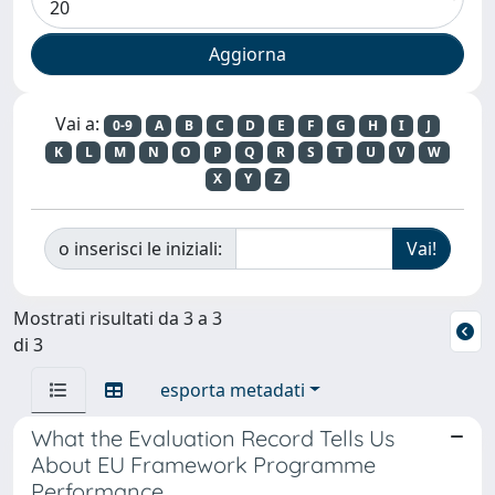
Vai a:
0-9
A
B
C
D
E
F
G
H
I
J
K
L
M
N
O
P
Q
R
S
T
U
V
W
X
Y
Z
o inserisci le iniziali:
Mostrati risultati da 3 a 3
di 3
esporta metadati
What the Evaluation Record Tells Us
About EU Framework Programme
Performance